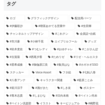
タグ
ロゴ
グラフィックデザイン
配信用パーツ
#伊藤彩沙
#喫茶あやてる営業中
#生田輝
チャンネルトップデザイン
#これテン
会員証+台紙
#市川蒼
#小林千晃
エイプリルフール
グッズ
#紡木吏佐
#つむレディ
#おゆチャレ
#こがさんぽ
#古賀葵
#西尾夕香
#ためリゼ
#リゼ・ヘルエスタ
#星希成奏
#御伽原江良
#集貝はな
#ホギホギSSO
ステッカー
Voice Assort
フタ絵
#七転八巻
#八巻アンナ
キャラクター関連
#藍原ことみ
#前川涼子
#酒がきた
#しき友
ポスター
#青木志貴
#しまひな
#日向未南
#ペイトン尚未
#ペイトン倶楽部
イラスト
キービジュアル
#嶋野花