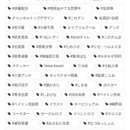
#伊藤彩沙
#喫茶あやてる営業中
#生田輝
チャンネルトップデザイン
#これテン
会員証+台紙
#市川蒼
#小林千晃
エイプリルフール
グッズ
#紡木吏佐
#つむレディ
#おゆチャレ
#こがさんぽ
#古賀葵
#西尾夕香
#ためリゼ
#リゼ・ヘルエスタ
#星希成奏
#御伽原江良
#集貝はな
#ホギホギSSO
ステッカー
Voice Assort
フタ絵
#七転八巻
#八巻アンナ
キャラクター関連
#藍原ことみ
#前川涼子
#酒がきた
#しき友
ポスター
#青木志貴
#しまひな
#日向未南
#ペイトン尚未
#ペイトン倶楽部
イラスト
キービジュアル
#嶋野花
コースター
サークルロゴ
イベントロゴ
#マユコネ
#峯田茉優
#みさおと生首
#なつみっしょん