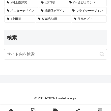
#村上奈津実
#涼花萌
#もえぴよランド
ポスターデザイン
紙関係デザイン
フライヤーデザイン
#上田操
SNS告知用
航島カズト
検索
© 2019-2026 PyriteDesign.