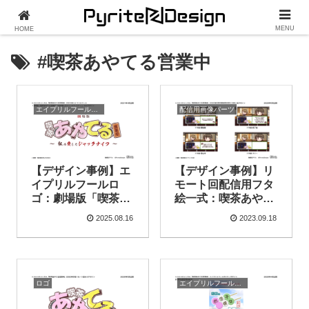
MENU
HOME
#喫茶あやてる営業中
エイプリルフール（公式）
配信用画像パーツ
【デザイン事例】エ
【デザイン事例】リ
イプリルフールロ
モート回配信用フタ
ゴ：劇場版「喫茶あ
絵一式：喫茶あやて
やてる営業中 ～私の
る営業中（2020年5
2025.08.16
2023.09.18
愛したジャックナイ
月公開）
フ～」（喫茶あやて
る営業中）（2021年
4月公開）
ロゴ
エイプリルフール（公式）