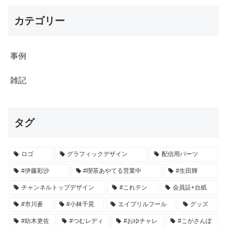
カテゴリー
事例
雑記
タグ
ロゴ
グラフィックデザイン
配信用パーツ
#伊藤彩沙
#喫茶あやてる営業中
#生田輝
チャンネルトップデザイン
#これテン
会員証+台紙
#市川蒼
#小林千晃
エイプリルフール
グッズ
#紡木吏佐
#つむレディ
#おゆチャレ
#こがさんぽ