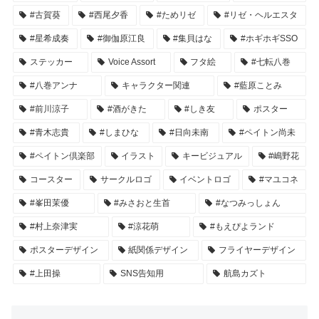
#古賀葵
#西尾夕香
#ためリゼ
#リゼ・ヘルエスタ
#星希成奏
#御伽原江良
#集貝はな
#ホギホギSSO
ステッカー
Voice Assort
フタ絵
#七転八巻
#八巻アンナ
キャラクター関連
#藍原ことみ
#前川涼子
#酒がきた
#しき友
ポスター
#青木志貴
#しまひな
#日向未南
#ペイトン尚未
#ペイトン倶楽部
イラスト
キービジュアル
#嶋野花
コースター
サークルロゴ
イベントロゴ
#マユコネ
#峯田茉優
#みさおと生首
#なつみっしょん
#村上奈津実
#涼花萌
#もえぴよランド
ポスターデザイン
紙関係デザイン
フライヤーデザイン
#上田操
SNS告知用
航島カズト