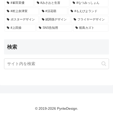
#峯田茉優
#みさおと生首
#なつみっしょん
#村上奈津実
#涼花萌
#もえぴよランド
ポスターデザイン
紙関係デザイン
フライヤーデザイン
#上田操
SNS告知用
航島カズト
検索
© 2019-2026 PyriteDesign.