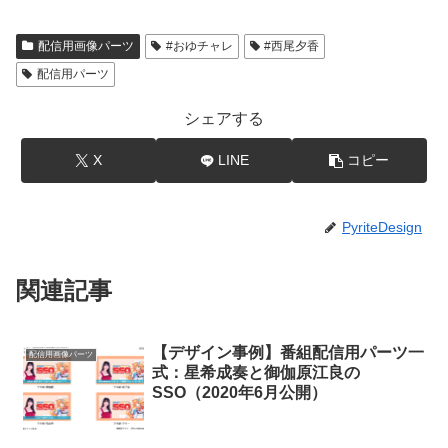
配信用画像パーツ
#おゆチャレ
#西尾夕香
配信用パーツ
シェアする
X
LINE
コピー
PyriteDesign
関連記事
【デザイン事例】番組配信用パーツ一
配信用画像パーツ
式：星希成奏と御伽原江良の
SSO（2020年6月公開）