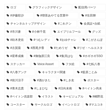
ロゴ
グラフィックデザイン
配信用パーツ
#伊藤彩沙
#喫茶あやてる営業中
#生田輝
チャンネルトップデザイン
#これテン
会員証+台紙
#市川蒼
#小林千晃
エイプリルフール
グッズ
#紡木吏佐
#つむレディ
#おゆチャレ
#こがさんぽ
#古賀葵
#西尾夕香
#ためリゼ
#リゼ・ヘルエスタ
#星希成奏
#御伽原江良
#集貝はな
#ホギホギSSO
ステッカー
Voice Assort
フタ絵
#七転八巻
#八巻アンナ
キャラクター関連
#藍原ことみ
#前川涼子
#酒がきた
#しき友
ポスター
#青木志貴
#しまひな
#日向未南
#ペイトン尚未
#ペイトン倶楽部
イラスト
キービジュアル
#嶋野花
コースター
サークルロゴ
イベントロゴ
#マユコネ