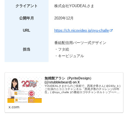
クライアント
株式会社YOUDEALさま
公開年月
2020年12月
URL
https://ch.nicovideo.jp/oyu-challe
番組配信用パーツ一式デザイン
担当
・フタ絵
・キービジュアル
無精髭アラシ（PyriteDesign）
(@stubblebeard) on X
YOUDEALさまからのご依頼で、西尾夕香さん( @240y_k )
ご出演のニコニコチャンネル「西尾夕香のチャレンジ20年
生」( @oyu_challe )の番組ロゴやチャンネルトップぺージ
など各所デザインを担当させていただきました！#おゆ...
x.com