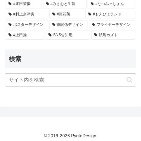
#峯田茉優
#みさおと生首
#なつみっしょん
#村上奈津実
#涼花萌
#もえぴよランド
ポスターデザイン
紙関係デザイン
フライヤーデザイン
#上田操
SNS告知用
航島カズト
検索
© 2019-2026 PyriteDesign.