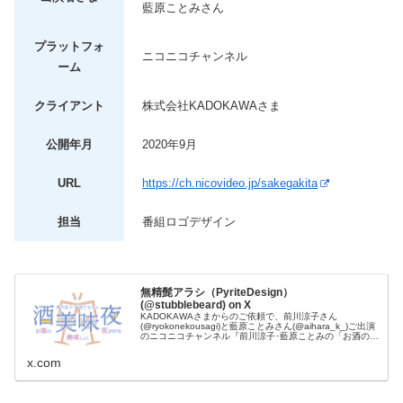
藍原ことみさん
プラットフォ
ニコニコチャンネル
ーム
クライアント
株式会社KADOKAWAさま
公開年月
2020年9月
URL
https://ch.nicovideo.jp/sakegakita
担当
番組ロゴデザイン
無精髭アラシ（PyriteDesign）
(@stubblebeard) on X
KADOKAWAさまからのご依頼で、前川涼子さん
(@ryokonekousagi)と藍原ことみさん(@aihara_k_)ご出演
のニコニコチャンネル『前川涼子･藍原ことみの「お酒の美
味しい夜がきた」』(@sakegakita2525)の番組...
x.com