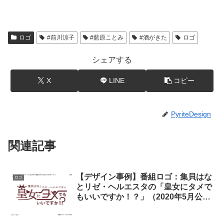
ロゴ
#前川涼子
#藍原ことみ
#酒がきた
ロゴ
シェアする
X
LINE
コピー
PyriteDesign
関連記事
【デザイン事例】番組ロゴ：集貝はな
ロゴ
とリゼ・ヘルエスタの「皇女にタメで
もいいですか！？」（2020年5月公
開）