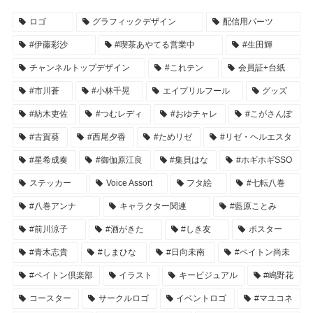
ロゴ
グラフィックデザイン
配信用パーツ
#伊藤彩沙
#喫茶あやてる営業中
#生田輝
チャンネルトップデザイン
#これテン
会員証+台紙
#市川蒼
#小林千晃
エイプリルフール
グッズ
#紡木吏佐
#つむレディ
#おゆチャレ
#こがさんぽ
#古賀葵
#西尾夕香
#ためリゼ
#リゼ・ヘルエスタ
#星希成奏
#御伽原江良
#集貝はな
#ホギホギSSO
ステッカー
Voice Assort
フタ絵
#七転八巻
#八巻アンナ
キャラクター関連
#藍原ことみ
#前川涼子
#酒がきた
#しき友
ポスター
#青木志貴
#しまひな
#日向未南
#ペイトン尚未
#ペイトン倶楽部
イラスト
キービジュアル
#嶋野花
コースター
サークルロゴ
イベントロゴ
#マユコネ