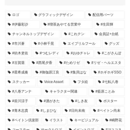
ロゴ
グラフィックデザイン
配信用パーツ
#伊藤彩沙
#喫茶あやてる営業中
#生田輝
チャンネルトップデザイン
#これテン
会員証+台紙
#市川蒼
#小林千晃
エイプリルフール
グッズ
#紡木吏佐
#つむレディ
#おゆチャレ
#こがさんぽ
#古賀葵
#西尾夕香
#ためリゼ
#リゼ・ヘルエスタ
#星希成奏
#御伽原江良
#集貝はな
#ホギホギSSO
ステッカー
Voice Assort
フタ絵
#七転八巻
#八巻アンナ
キャラクター関連
#藍原ことみ
#前川涼子
#酒がきた
#しき友
ポスター
#青木志貴
#しまひな
#日向未南
#ペイトン尚未
#ペイトン倶楽部
イラスト
キービジュアル
#嶋野花
コースター
サークルロゴ
イベントロゴ
#マユコネ