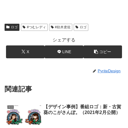
ロゴ
#つむレディ
#紡木吏佐
ロゴ
シェアする
X
LINE
コピー
PyriteDesign
関連記事
【デザイン事例】番組ロゴ：新・古賀
ロゴ
葵のこがさんぽ。（2021年2月公開）