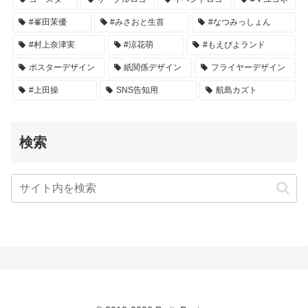
#峯田茉優
#みさおと生首
#なつみっしょん
#村上奈津実
#涼花萌
#もえぴよランド
ポスターデザイン
紙関係デザイン
フライヤーデザイン
#上田操
SNS告知用
航島カズト
検索