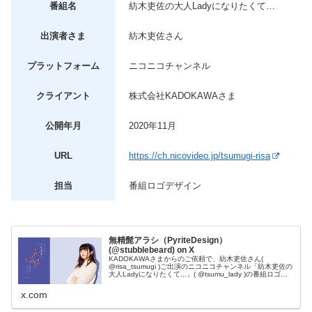
番組名
紡木吏佐の大人Ladyになりたくて…
出演者さま
紡木吏佐さん
プラットフォーム
ニコニコチャンネル
クライアント
株式会社KADOKAWAさま
公開年月
2020年11月
URL
https://ch.nicovideo.jp/tsumugi-risa
担当
番組ロゴデザイン
無精髭アラシ（PyriteDesign）
(@stubblebeard) on X
KADOKAWAさまからのご依頼で、紡木吏佐さん(
@risa_tsumugi )ご出演のニコニコチャンネル「紡木吏佐の
大人Ladyになりたくて...」( @tsumu_lady )の番組ロゴと
キービジュアルのデザインを担当させていただきま...
x.com